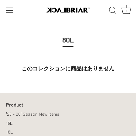
0
コ
ン
テ
80L
ン
ツ
へ
移
このコレクションに商品はありません
動
Product
'25 - 26' Season New Items
15L
18L