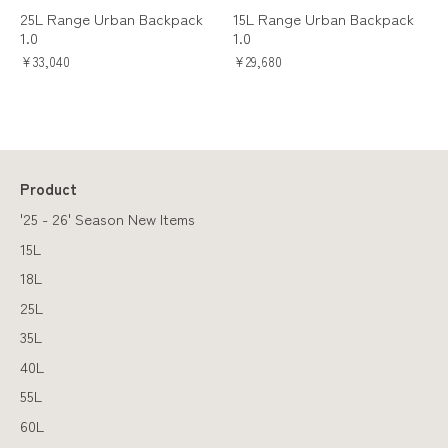
25L Range Urban Backpack
15L Range Urban Backpack
1.0
1.0
¥33,040
¥29,680
Product
'25 - 26' Season New Items
15L
18L
25L
35L
40L
55L
60L