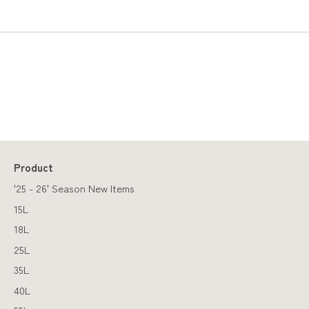
Product
'25 - 26' Season New Items
15L
18L
25L
35L
40L