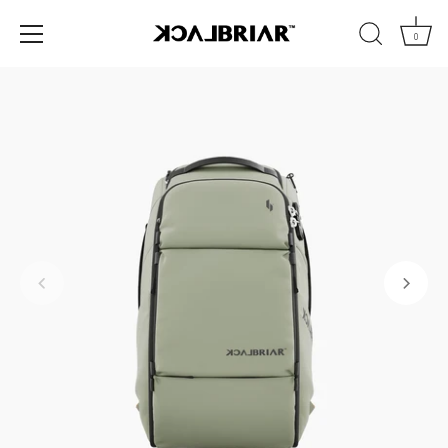
コ
ン
0
テ
ン
ツ
へ
移
動