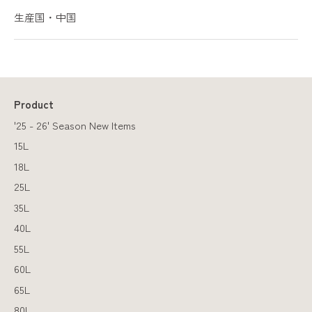
生産国・中国
Product
'25 - 26' Season New Items
15L
18L
25L
35L
40L
55L
60L
65L
80L