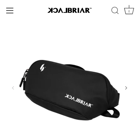
コ
ン
0
テ
ン
ツ
へ
移
動